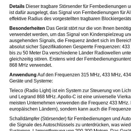
Details
Dieser tragbare Störsender für Fernbedienungen 
ist dafür ausgelegt, das Signal von Fernbedienungen für 
effektive Radius des vorgestellten tragbaren Blockiergerät
Besonderheiten
Das Gerät stört nur die von Ihnen benöt
verwendet werden, um das Signal von Kinderspielzeug und
ausgehenden Signals, die Frequenz ändert sich im Bereich
absolut sicher Spezifikationen Gesperrte Frequenzen: 433
bis zu 50 Meter Da verschiedene Länder Radiowellen unt
gleichzeitig stören. Erstens wird der Fernbedienungsunt
868 MHz verwendet.
Anwendung
Auf den Frequenzen 315 MHz, 433 MHz, 434 M
Geräte und Systeme:
Teleco (Radio Light) ist ein System zur Steuerung von Li
und Legrand 868 MHz. Apollo-C ist eine universelle Vierk
meisten Unternehmen verwenden die Frequenz 433 MHz. Der
europäischen Ländern), sondern kann auch die Frequenze
Schalldämpfer (Störsender) für Fernbedienungen und Auto
die Signale des Autoschlüssels zu unterdrücken, was wied
Systemen. Lärmentfernung von 200-300 Metern. Das Gerät i