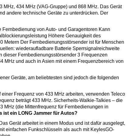
 433 MHz, 434 MHz (VAG-Gruppe) und 868 MHz. Das Gerät
und andere technische Geräte zu unterdrücken. Der
die Fernbedienung von Auto- und Garagentoren Kann
alblockierungsleistung Höhere Genauigkeit des
 50 Metern Der Fernbedienungsstörsender ist für Menschen
ellen: wiederaufladbare Batterie Sperrsignalreichweite
nn dieser Fernbedienungsstörsender 3 Frequenzen
434 MHz und auch in Asien mit einem Frequenzbereich von
er Geräte, am beliebtesten sind jedoch die folgenden
uf einer Frequenz von 433 MHz arbeiten, verwenden Teleco
quenz beträgt 433 MHz. Sicherheits-Walkie-Talkies – die
3 MHz (die Mittenfrequenz für Fernbedienungen in
 ist ein LONG Jammer für Autos?
 Gerät arbeitet in einem Modus und ist dafür ausgelegt,
mit einfachen Funkschlüsseln als auch mit KeylesGO-
sehen.