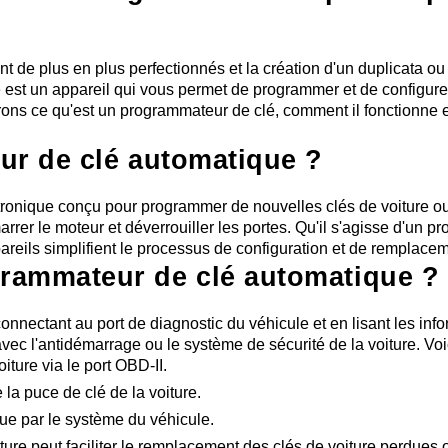
t de plus en plus perfectionnés et la création d'un duplicata o
est un appareil qui vous permet de programmer et de configurer 
erons ce qu'est un programmateur de clé, comment il fonctionne e
ur de clé automatique ?
tronique conçu pour programmer de nouvelles clés de voiture ou 
émarrer le moteur et déverrouiller les portes. Qu'il s'agisse d'un
areils simplifient le processus de configuration et de remplacem
rammateur de clé automatique ?
ectant au port de diagnostic du véhicule et en lisant les inform
vec l'antidémarrage ou le système de sécurité de la voiture. Vo
ture via le port OBD-II.
la puce de clé de la voiture.
nue par le système du véhicule.
ture peut faciliter le remplacement des clés de voiture perdue