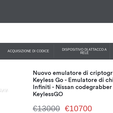
DISPOSITIVO DI ATTACCO A
ACQUISIZIONE DI CODICE
RELÈ
Nuovo emulatore di criptog
Keyless Go - Emulatore di ch
Infiniti - Nissan codegrabber
KeylessGO
€13000
€10700