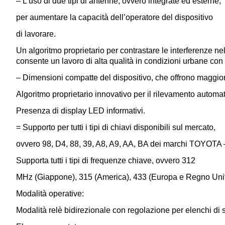
– L’uso di due tipi di antenne, ovvero integrate ed esterne,
per aumentare la capacità dell’operatore del dispositivo
di lavorare.
Un algoritmo proprietario per contrastare le interferenze nel
consente un lavoro di alta qualità in condizioni urbane con g
– Dimensioni compatte del dispositivo, che offrono maggio
Algoritmo proprietario innovativo per il rilevamento automat
Presenza di display LED informativi.
= Supporto per tutti i tipi di chiavi disponibili sul mercato,
ovvero 98, D4, 88, 39, A8, A9, AA, BA dei marchi TOYO
Supporta tutti i tipi di frequenze chiave, ovvero 312
MHz (Giappone), 315 (America), 433 (Europa e Regno Unit
Modalità operative:
Modalità relè bidirezionale con regolazione per elenchi 