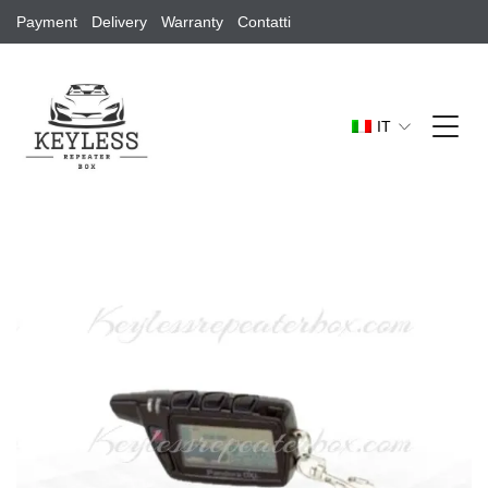
Payment
Delivery
Warranty
Contatti
IT