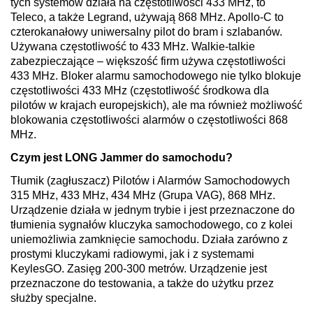
tych systemów działa na częstotliwości 433 MHz, to
Teleco, a także Legrand, używają 868 MHz. Apollo-C to
czterokanałowy uniwersalny pilot do bram i szlabanów.
Używana częstotliwość to 433 MHz. Walkie-talkie
zabezpieczające – większość firm używa częstotliwości
433 MHz. Bloker alarmu samochodowego nie tylko blokuje
częstotliwości 433 MHz (częstotliwość środkowa dla
pilotów w krajach europejskich), ale ma również możliwość
blokowania częstotliwości alarmów o częstotliwości 868
MHz.
Czym jest LONG Jammer do samochodu?
Tłumik (zagłuszacz) Pilotów i Alarmów Samochodowych
315 MHz, 433 MHz, 434 MHz (Grupa VAG), 868 MHz.
Urządzenie działa w jednym trybie i jest przeznaczone do
tłumienia sygnałów kluczyka samochodowego, co z kolei
uniemożliwia zamknięcie samochodu. Działa zarówno z
prostymi kluczykami radiowymi, jak i z systemami
KeylesGO. Zasięg 200-300 metrów. Urządzenie jest
przeznaczone do testowania, a także do użytku przez
służby specjalne.