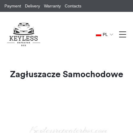
Payment
Delivery
Warranty
Contacts
PL
Zagłuszacze Samochodowe