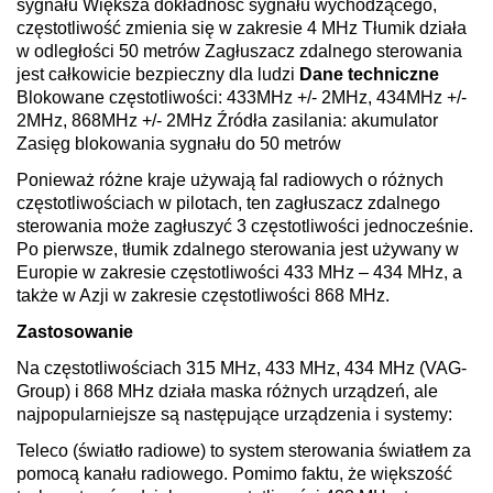
sygnału Większa dokładność sygnału wychodzącego,
częstotliwość zmienia się w zakresie 4 MHz Tłumik działa
w odległości 50 metrów Zagłuszacz zdalnego sterowania
jest całkowicie bezpieczny dla ludzi
Dane techniczne
Blokowane częstotliwości: 433MHz +/- 2MHz, 434MHz +/-
2MHz, 868MHz +/- 2MHz Źródła zasilania: akumulator
Zasięg blokowania sygnału do 50 metrów
Ponieważ różne kraje używają fal radiowych o różnych
częstotliwościach w pilotach, ten zagłuszacz zdalnego
sterowania może zagłuszyć 3 częstotliwości jednocześnie.
Po pierwsze, tłumik zdalnego sterowania jest używany w
Europie w zakresie częstotliwości 433 MHz – 434 MHz, a
także w Azji w zakresie częstotliwości 868 MHz.
Zastosowanie
Na częstotliwościach 315 MHz, 433 MHz, 434 MHz (VAG-
Group) i 868 MHz działa maska ​​różnych urządzeń, ale
najpopularniejsze są następujące urządzenia i systemy:
Teleco (światło radiowe) to system sterowania światłem za
pomocą kanału radiowego. Pomimo faktu, że większość